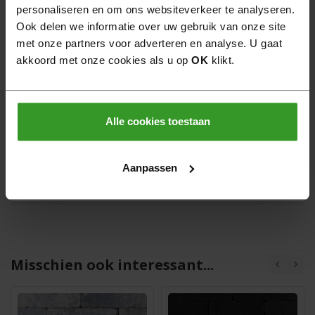
Neem
contact
op
personaliseren en om ons websiteverkeer te analyseren.
Bel
0522 - 462 462
Ook delen we informatie over uw gebruik van onze site
met onze partners voor adverteren en analyse. U gaat
akkoord met onze cookies als u op
OK
klikt.
Gratis verzending boven €950,- goederenwaarde
van één leverancier
Binnen 30 dagen retourneren
Alle cookies toestaan
6 dagen per week bereikbaar
Aanpassen
Veilig online betalen
Misschien ook interessant...