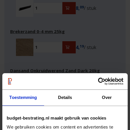
09
8,
/ stuk
Brekerzand 0-4 mm 25kg
19
4,
/ stuk
Dansand Onkruidwerend Zand Dark 20kg
Voegbreedte 1-5mm
69
17,
/ stuk
Toestemming
Details
Over
Hulp nodig?
budget-bestrating.nl maakt gebruik van cookies
Wij helpen u graag persoonlijk verder.
We gebruiken cookies om content en advertenties te