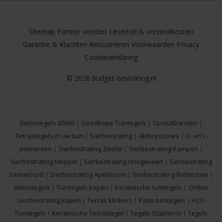
Sitemap
Partner worden
Levertijd & verzendkosten
Garantie & Klachten
Retourneren
Voorwaarden
Privacy
Cookieverklaring
© 2026 budget-bestrating.nl
Betontegels 60x60
|
Goedkope Tuintegels
|
Opsluitbanden
|
Terrastegels in uw tuin
|
Sierbestrating
|
Abbeystones
|
U- en L-
elementen
|
Sierbestrating Zwolle
|
Sierbestrating Kampen
|
Sierbestrating Meppel
|
Sierbestrating Hoogeveen
|
Sierbestrating
Emmeloord
|
Sierbestrating Apeldoorn
|
Sierbestrating Rotterdam
|
Betontegels
|
Tuintegels kopen
|
Keramische tuintegels
|
Online
sierbestrating kopen
|
Terras klinkers
|
Patio tuintegels
|
H2O
Tuintegels
|
Keramische Terrastegel
|
Tegels Staphorst
|
Tegels