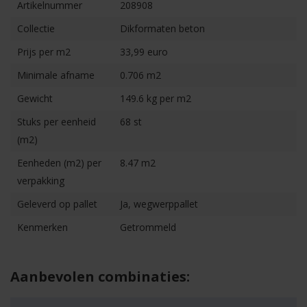
Artikelnummer
208908
Collectie
Dikformaten beton
Prijs per m2
33,99 euro
Minimale afname
0.706 m2
Gewicht
149.6 kg per m2
Stuks per eenheid
68 st
(m2)
Eenheden (m2) per
8.47 m2
verpakking
Geleverd op pallet
Ja, wegwerppallet
Kenmerken
Getrommeld
Aanbevolen combinaties: