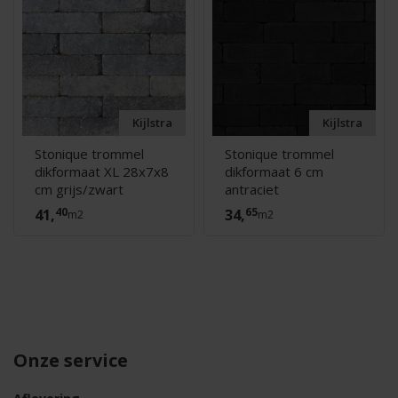
Kijlstra
Kijlstra
Stonique trommel
Stonique trommel
dikformaat XL 28x7x8
dikformaat 6 cm
cm grijs/zwart
antraciet
40
65
41,
34,
m2
m2
Onze service