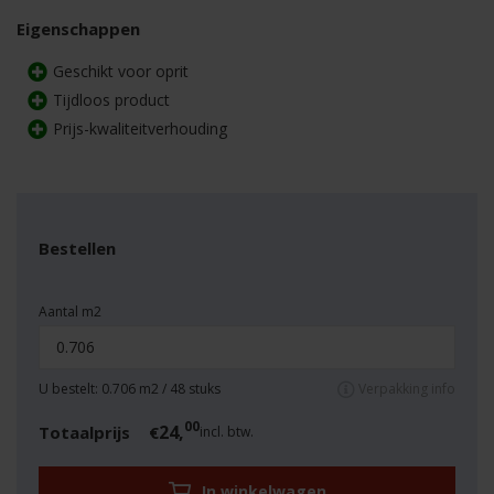
Eigenschappen
Geschikt voor oprit
Tijdloos product
Prijs-kwaliteitverhouding
Bestellen
Aantal m2
U bestelt:
0.706
m2 /
48
stuks
Verpakking info
00
24,
Totaalprijs
€
incl. btw.
In winkelwagen