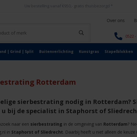
Uw bestelling vanaf €950,- gratis thuisbezorgd
*
Over ons
B
0522 -
and | Grind | Split
Buitenverlichting
Kunstgras
Stapelblokken
bestrating Rotterdam
elige sierbestrating nodig in Rotterdam? Si
u bij de specialist in Staphorst of Sliedrech
pzoek naar een
sierbestrating
in de omgeving van
Rotterdam
? Ne
g.nl in
Staphorst of
Sliedrecht
. Daarbij heeft u niet alleen de keuze