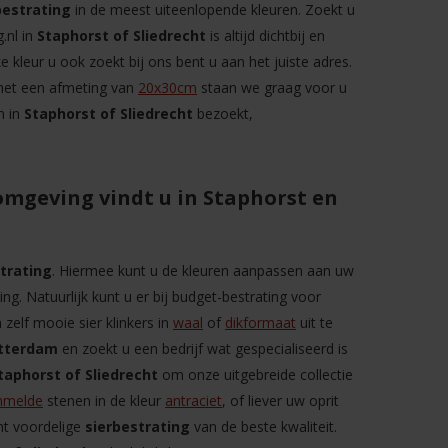
bestrating
in de meest uiteenlopende kleuren. Zoekt u
.nl in
Staphorst of
Sliedrecht
is altijd dichtbij en
ke kleur u ook zoekt bij ons bent u aan het juiste adres.
s met een afmeting van
20x30cm
staan we graag voor u
m in
Staphorst of
Sliedrecht
bezoekt,
omgeving vindt u in Staphorst en
trating
. Hiermee kunt u de kleuren aanpassen aan uw
g. Natuurlijk kunt u er bij budget-bestrating voor
 zelf mooie sier klinkers in
waal
of
dikformaat
uit te
tterdam
en zoekt u een bedrijf wat gespecialiseerd is
taphorst of Sliedrecht
om onze uitgebreide collectie
mmelde
stenen in de kleur
antraciet
, of liever uw oprit
nt voordelige
sierbestrating
van de beste kwaliteit.