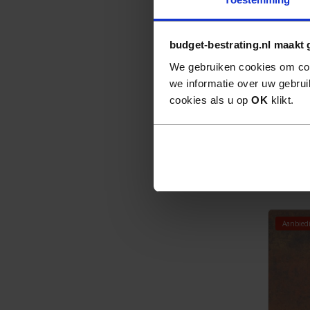
budget-bestrating.nl maakt 
We gebruiken cookies om con
we informatie over uw gebrui
cookies als u op
OK
klikt.
Terras
60x60
24
95
25,
Aanbied