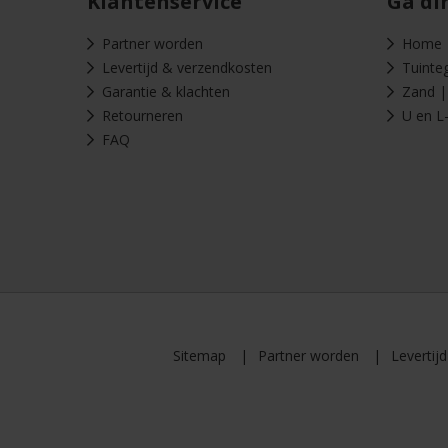
Klantenservice
Ga di
Partner worden
Home
Levertijd & verzendkosten
Tuinte
Garantie & klachten
Zand | 
Retourneren
U en L
FAQ
Sitemap
Partner worden
Levertij