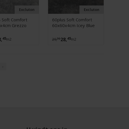
Excluton
Excluton
 Soft Comfort
60plus Soft Comfort
x4cm Grezzo
60x60x4cm Icey Blue
45
45
8,
28,
95
m2
29,
m2
›