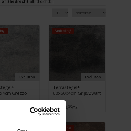
 of Sliedrecht
altijd dichtbij.
ing!
Aanbieding!
Excluton
Excluton
stegel+
Terrastegel+
x4cm Grezzo
60x60x4cm Grijs/Zwart
50
50
4,
24,
95
m2
25,
m2
ing!
Aanbieding!
Over