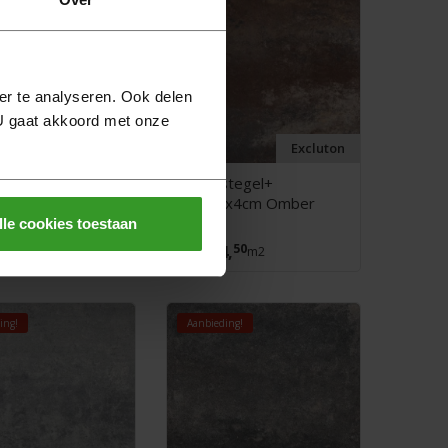
er te analyseren. Ook delen
 U gaat akkoord met onze
Excluton
Excluton
stegel+
Terrastegel+
x4cm Nero
60x60x4cm Omber
lle cookies toestaan
50
50
4,
24,
95
m2
25,
m2
ing!
Aanbieding!