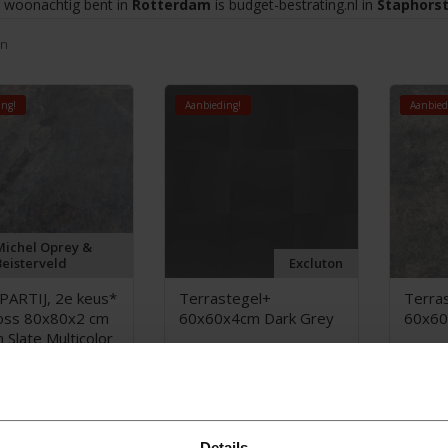
u woonachtig bent in
Rotterdam
is budget-bestrating.nl in
Staphorst
en
ing!
Aanbieding!
Aanbied
Michel Oprey &
Beisterveld
Excluton
PARTIJ, 2e keus*
Terrastegel+
Terra
oss 80x80x2 cm
60x60x4cm Dark Grey
60x60
 Slate Multicolor
95
50
,
24,
2
95
95
m2
25,
m2
25,
ing!
Aanbieding!
Aanbied
Details