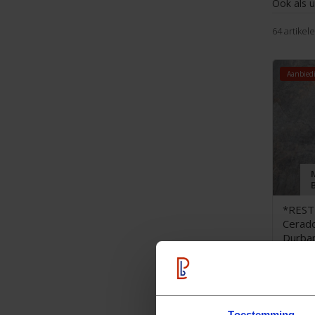
Ook als 
64 artikel
Aanbied
*REST
Cerad
Durban
27
95
58,
Aanbied
Toestemming