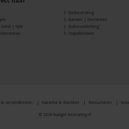
rect naar
Sierbestrating
gels
Banden | Elementen
Grind | Split
Buitenverlichting
-elementen
Stapelblokken
d & verzendkosten
Garantie & Klachten
Retourneren
Voo
© 2026 budget-bestrating.nl