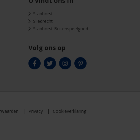
U vindt ons in
Staphorst
Sliedrecht
Staphorst Buitenspeelgoed
Volg ons op
rwaarden
Privacy
Cookieverklaring