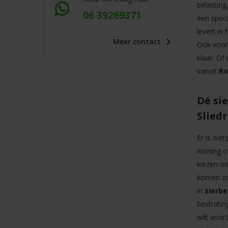
belastin
06 39269371
een speci
levert in
Meer
contact
Ook voor 
klaar. Of
vanuit
R
Dé si
Slied
Er is nie
woning of
kiezen o
komen zo
in
sierbe
bestratin
wilt voor