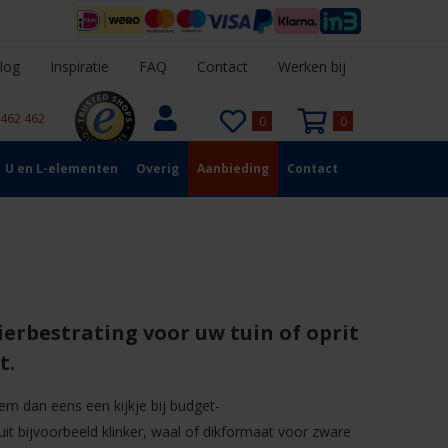
log
Inspiratie
FAQ
Contact
Werken bij
 462 462
0
0
U en L-elementen
Overig
Aanbieding
Contact
erbestrating voor uw tuin of oprit
t.
em dan eens een kijkje bij budget-
 uit bijvoorbeeld klinker, waal of dikformaat voor zware