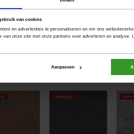
gebruik van cookies
tent en advertenties te personaliseren en om ons websiteverke
k van onze site met onze partners voor adverteren en analyse.
Excluton
Excluton
tegel+
Terrastegel+
Terra
x4cm Icey Blue
60x60x4cm Lucca
60x60
Aanpassen
A
50
50
,
24,
2
95
95
m2
25,
m2
25,
ing!
Aanbieding!
Aanbied