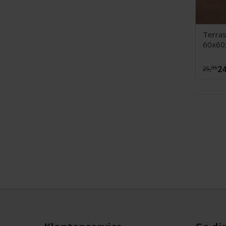
Terras
60x60
24
95
25,