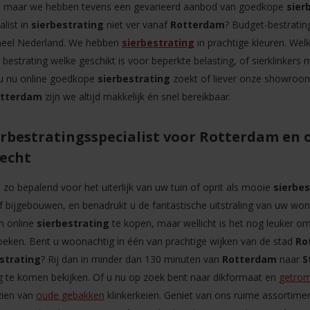
g, maar we hebben tevens een gevarieerd aanbod van goedkope
sier
alist in
sierbestrating
niet ver vanaf
Rotterdam
? Budget-bestrating
 heel Nederland. We hebben
sierbestrating
in prachtige kleuren. Wel
bestrating welke geschikt is voor beperkte belasting, of sierklinker
 u nu online goedkope
sierbestrating
zoekt of liever onze showroo
otterdam
zijn we altijd makkelijk én snel bereikbaar.
erbestratingsspecialist voor Rotterdam en 
recht
ts zo bepalend voor het uiterlijk van uw tuin of oprit als mooie
sierbes
 bijgebouwen, en benadrukt u de fantastische uitstraling van uw wonin
m online
sierbestrating
te kopen, maar wellicht is het nog leuker om
eken. Bent u woonachtig in één van prachtige wijken van de stad
Ro
strating
? Rij dan in minder dan 130 minuten van
Rotterdam
naar
S
g te komen bekijken. Of u nu op zoek bent naar dikformaat en
getro
zien van
oude gebakken
klinkerkeien. Geniet van ons ruime assortime