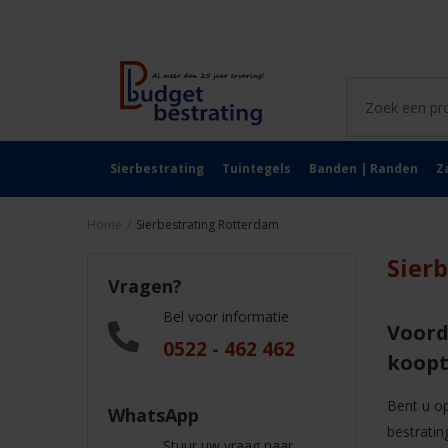
Sierbestrating
Tuintegels
Banden | Randen
Z
Home
/
Sierbestrating Rotterdam
Sier
Vragen?
Bel voor informatie
Voord
0522 - 462 462
koopt 
Bent u o
WhatsApp
bestratin
Stuur uw vraag naar