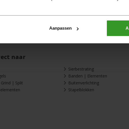
luk een verkeerd bezorgadres doorgegeven? Neem dan zo snel mogeli
u te wijzigen.
Aanpassen
A
rect naar
Sierbestrating
gels
Banden | Elementen
Grind | Split
Buitenverlichting
-elementen
Stapelblokken