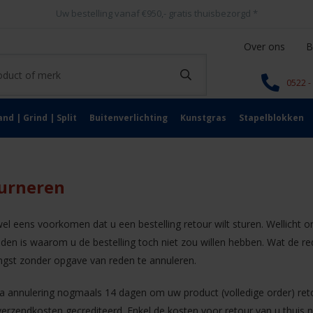
Uw bestelling vanaf €950,- gratis thuisbezorgd
*
Over ons
B
0522 -
and | Grind | Split
Buitenverlichting
Kunstgras
Stapelblokken
urneren
el eens voorkomen dat u een bestelling retour wilt sturen. Wellicht o
den is waarom u de bestelling toch niet zou willen hebben. Wat de red
ngst zonder opgave van reden te annuleren.
a annulering nogmaals 14 dagen om uw product (volledige order) retou
 verzendkosten gecrediteerd. Enkel de kosten voor retour van u thuis