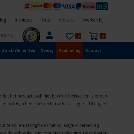
log
Inspiratie
FAQ
Contact
Werken bij
 462 462
0
0
U en L-elementen
Overig
Aanbieding
Contact
mdat het product toch niet bevalt of misschien is er een
en ook is, u heeft het recht uw bestelling tot 14 dagen
r te sturen. U krijgt dan het volledige orderbedrag
 naar de webwinkel zijn voor eigen rekening. Deze kosten