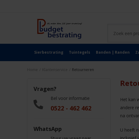
Sierbestrating
Tuintegels
Banden | Randen
Z
Home
/
Klantenservice
/
Retourneren
Reto
Vragen?
Bel voor informatie
Het kan w
0522 - 462 462
andere re
na ontva
WhatsApp
U heeft n
inclusief
Stuur uw vraag naar