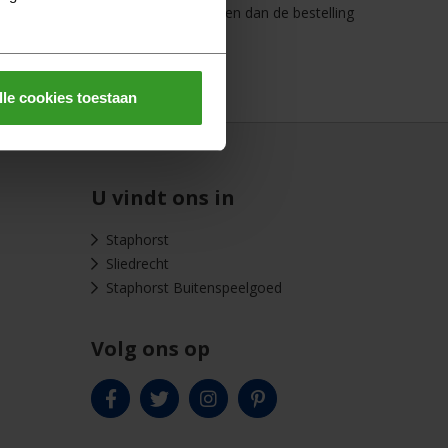
jk contact met ons op. We proberen dan de bestelling
lle cookies toestaan
U vindt ons in
Staphorst
Sliedrecht
Staphorst Buitenspeelgoed
Volg ons op