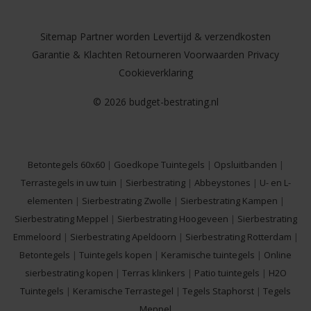
Sitemap
Partner worden
Levertijd & verzendkosten
Garantie & Klachten
Retourneren
Voorwaarden
Privacy
Cookieverklaring
© 2026 budget-bestrating.nl
Betontegels 60x60
|
Goedkope Tuintegels
|
Opsluitbanden
|
Terrastegels in uw tuin
|
Sierbestrating
|
Abbeystones
|
U- en L-
elementen
|
Sierbestrating Zwolle
|
Sierbestrating Kampen
|
Sierbestrating Meppel
|
Sierbestrating Hoogeveen
|
Sierbestrating
Emmeloord
|
Sierbestrating Apeldoorn
|
Sierbestrating Rotterdam
|
Betontegels
|
Tuintegels kopen
|
Keramische tuintegels
|
Online
sierbestrating kopen
|
Terras klinkers
|
Patio tuintegels
|
H2O
Tuintegels
|
Keramische Terrastegel
|
Tegels Staphorst
|
Tegels
Meppel