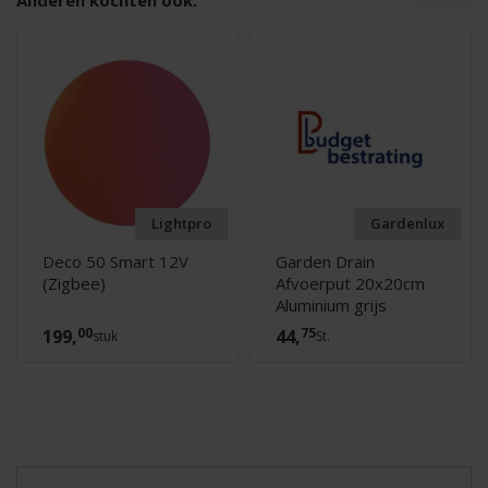
Anderen kochten ook:
Lightpro
Gardenlux
Deco 50 Smart 12V
Garden Drain
(Zigbee)
Afvoerput 20x20cm
Aluminium grijs
00
75
199,
44,
stuk
St.