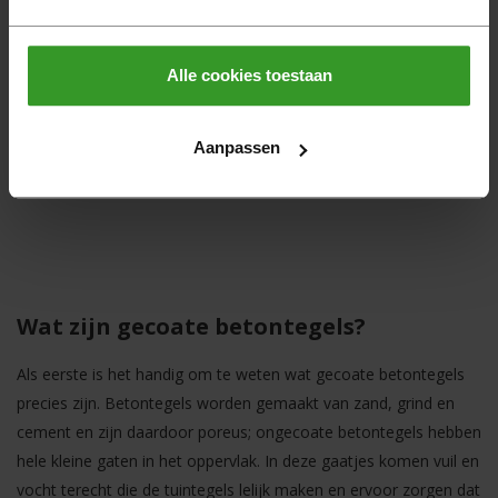
TuinVisie
Passiona
60x60x3,2cm Amber
Alle cookies toestaan
44
59,
m2
Aanpassen
Wat zijn gecoate betontegels?
Als eerste is het handig om te weten wat gecoate betontegels
precies zijn. Betontegels worden gemaakt van zand, grind en
cement en zijn daardoor poreus; ongecoate betontegels hebben
hele kleine gaten in het oppervlak. In deze gaatjes komen vuil en
vocht terecht die de tuintegels lelijk maken en ervoor zorgen dat