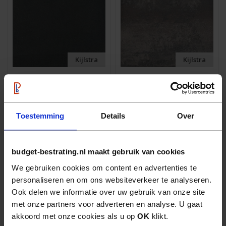
Kijlstra
Kijlstra
Patio square 90x90x6
Patio square 90x90x6
cm notte naturelle
cm ocean
40
40
57,
57,
m2
m2
Toestemming
Details
Over
budget-bestrating.nl maakt gebruik van cookies
We gebruiken cookies om content en advertenties te
personaliseren en om ons websiteverkeer te analyseren.
Ook delen we informatie over uw gebruik van onze site
met onze partners voor adverteren en analyse. U gaat
akkoord met onze cookies als u op
OK
klikt.