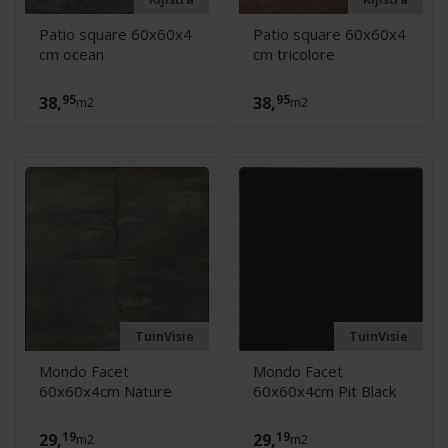
Patio square 60x60x4
Patio square 60x60x4
cm ocean
cm tricolore
95
95
38,
38,
m2
m2
TuinVisie
TuinVisie
Mondo Facet
Mondo Facet
60x60x4cm Nature
60x60x4cm Pit Black
19
19
29,
29,
m2
m2