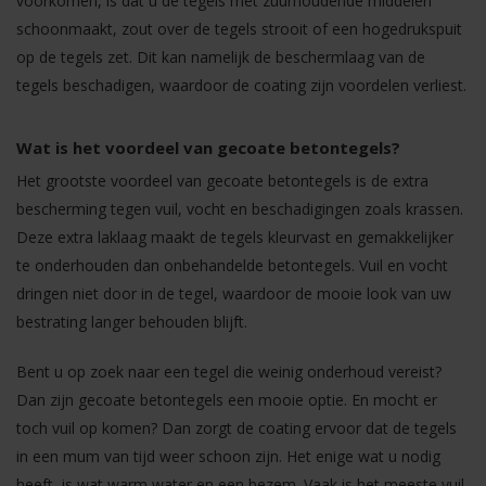
voorkomen, is dat u de tegels met zuurhoudende middelen
schoonmaakt, zout over de tegels strooit of een hogedrukspuit
op de tegels zet. Dit kan namelijk de beschermlaag van de
tegels beschadigen, waardoor de coating zijn voordelen verliest.
Wat is het voordeel van gecoate betontegels?
Het grootste voordeel van gecoate betontegels is de extra
bescherming tegen vuil, vocht en beschadigingen zoals krassen.
Deze extra laklaag maakt de tegels kleurvast en gemakkelijker
te onderhouden dan onbehandelde betontegels. Vuil en vocht
dringen niet door in de tegel, waardoor de mooie look van uw
bestrating langer behouden blijft.
Bent u op zoek naar een tegel die weinig onderhoud vereist?
Dan zijn gecoate betontegels een mooie optie. En mocht er
toch vuil op komen? Dan zorgt de coating ervoor dat de tegels
in een mum van tijd weer schoon zijn. Het enige wat u nodig
heeft, is wat warm water en een bezem. Vaak is het meeste vuil