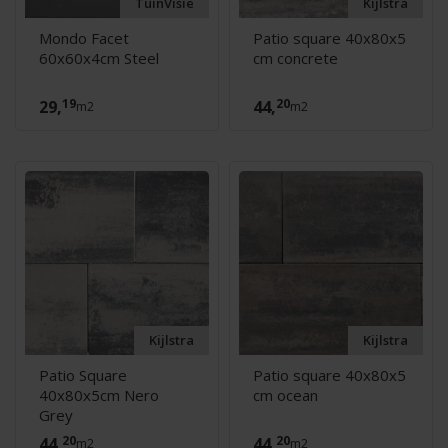
TuinVisie
Kijlstra
Mondo Facet
Patio square 40x80x5
60x60x4cm Steel
cm concrete
19
20
29,
44,
m2
m2
Kijlstra
Kijlstra
Patio Square
Patio square 40x80x5
40x80x5cm Nero
cm ocean
Grey
20
20
44,
44,
m2
m2