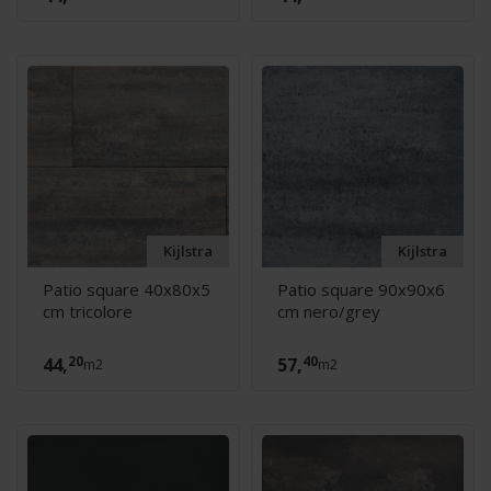
Kijlstra
Kijlstra
Patio square 40x80x5
Patio square 90x90x6
cm tricolore
cm nero/grey
20
40
44,
57,
m2
m2