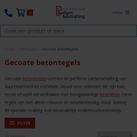
menu
0
Home
/
Tuintegels
/
Gecoate Betontegels
Gecoate betontegels
Gecoate
betontegels
vormen de perfecte samensmelting van
duurzaamheid en esthetiek, ideaal voor iedereen die zijn tuin,
terras of oprit wil verfraaien met hoogwaardige
bestrating
. Deze
tegels zijn niet alleen robuust en weerbestendig, maar dankzij
de speciale coating ook uitzonderlijk onderhoudsvriendelijk.
FILTER
21 artikelen