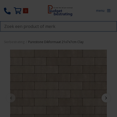
menu
0
Sierbestrating
/
Purestone Dikformaat 21x7x7cm Clay