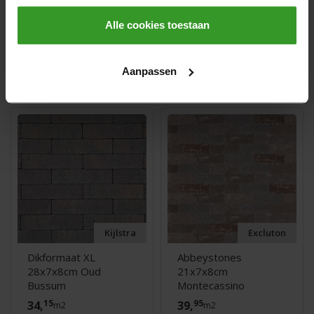
Alle cookies toestaan
Aanpassen
Misschien ook interessant...
Kijlstra
Excluton
Dikformaat XL
Abbeystones
28x7x8cm Oud
21x7x8cm
Bussum
Montecassino
15
95
34,
39,
m2
m2