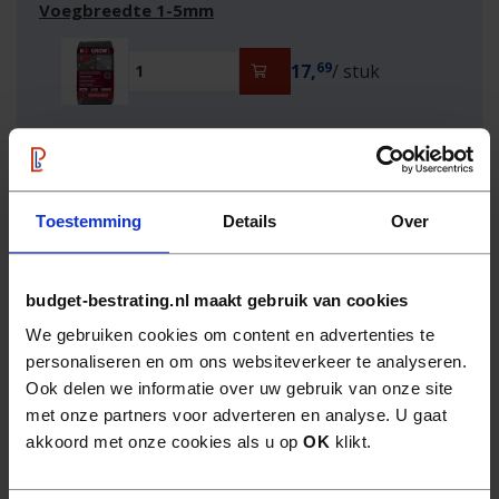
Voegbreedte 1-5mm
69
17,
/ stuk
Hulp nodig?
Wij helpen u graag persoonlijk verder.
Neem
contact
op
Toestemming
Details
Over
Bel
0522 - 462 462
budget-bestrating.nl maakt gebruik van cookies
Gratis verzending boven €950,- goederenwaarde
We gebruiken cookies om content en advertenties te
van één leverancier
personaliseren en om ons websiteverkeer te analyseren.
Ook delen we informatie over uw gebruik van onze site
Binnen 30 dagen retourneren
met onze partners voor adverteren en analyse. U gaat
akkoord met onze cookies als u op
OK
klikt.
6 dagen per week bereikbaar
Veilig online betalen