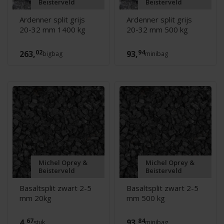
Beisterveld
Beisterveld
Ardenner split grijs
Ardenner split grijs
20-32 mm 1400 kg
20-32 mm 500 kg
02
94
263,
93,
bigbag
minibag
Michel Oprey &
Michel Oprey &
Beisterveld
Beisterveld
Basaltsplit zwart 2-5
Basaltsplit zwart 2-5
mm 20kg
mm 500 kg
67
84
4,
93,
stuk
minibag