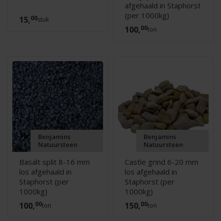
afgehaald in Staphorst
(per 1000kg)
00
15,
stuk
00
100,
ton
Benjamins
Benjamins
Natuursteen
Natuursteen
Basalt split 8-16 mm
Castle grind 6-20 mm
los afgehaald in
los afgehaald in
Staphorst (per
Staphorst (per
1000kg)
1000kg)
00
00
100,
150,
ton
ton