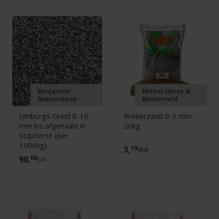
Benjamins
Michel Oprey &
Natuursteen
Beisterveld
Limburgs Grind 8-16
Brekerzand 0-3 mm
mm los afgehaald in
20kg
Staphorst (per
1000kg)
19
3,
stuk
00
90,
ton