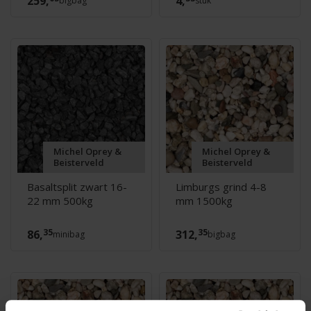
259,
4,
bigbag
stuk
Michel Oprey &
Michel Oprey &
Beisterveld
Beisterveld
Basaltsplit zwart 16-
Limburgs grind 4-8
22 mm 500kg
mm 1500kg
35
35
86,
312,
minibag
bigbag