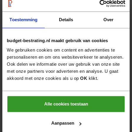
Toestemming
Details
Over
Michel Oprey &
Michel Oprey &
Beisterveld
Beisterveld
budget-bestrating.nl maakt gebruik van cookies
Limburgs Grind 4-8
Limburgs grind 4-8
We gebruiken cookies om content en advertenties te
mm 20kg
mm 500kg
personaliseren en om ons websiteverkeer te analyseren.
Ook delen we informatie over uw gebruik van onze site
21
12
4,
104,
stuk
minibag
met onze partners voor adverteren en analyse. U gaat
akkoord met onze cookies als u op
OK
klikt.
Alle cookies toestaan
Aanpassen
Michel Oprey &
Michel Oprey &