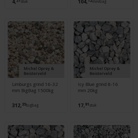
21
12
4,
104,
stuk
minibag
Michel Oprey &
Michel Oprey &
Beisterveld
Beisterveld
Limburgs grind 16-32
Icy Blue grind 8-16
mm BigBag 1500kg
mm 20kg
35
91
312,
17,
bigbag
stuk