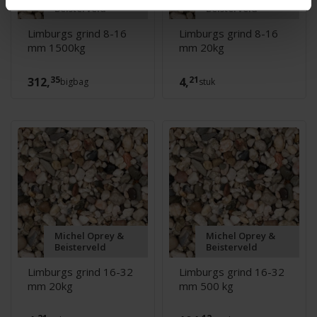
Beisterveld
Beisterveld
Limburgs grind 8-16
Limburgs grind 8-16
mm 1500kg
mm 20kg
35
21
312,
4,
bigbag
stuk
Michel Oprey &
Michel Oprey &
Beisterveld
Beisterveld
Limburgs grind 16-32
Limburgs grind 16-32
mm 20kg
mm 500 kg