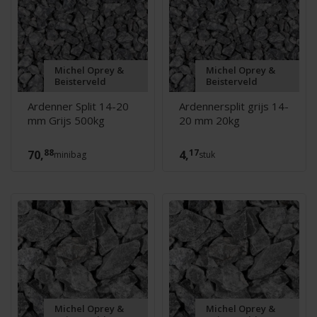
Michel Oprey &
Michel Oprey &
Beisterveld
Beisterveld
Ardenner Split 14-20
Ardennersplit grijs 14-
mm Grijs 500kg
20 mm 20kg
88
17
70,
4,
minibag
stuk
Michel Oprey &
Michel Oprey &