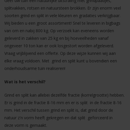
Geef uw tuin een natuurlijke uitstraling met grindpaadjes,
splitvakken, rotsen en natuursteen brokken. Er zijn enorm veel
soorten grind en split in vele kleuren en gradaties verkrijgbaar.
Wij bieden u een groot assortiment! Snel te leveren in bigbags
van om en nabij 800 kg. Op verzoek kan eveneens worden
geleverd in zakken van 25 kg en bij hoeveelheden vanaf
ongeveer 10 ton kan er ook losgestort worden afgeleverd.
Vraag vrijblijvend een offerte. Op deze wijze kunnen wij aan
elke vraag voldoen. Met grind en split kunt u bovendien een
onderhoudsarme tuin realiseren!
Wat is het verschil?
Grind en split kan allebei dezelfde fractie (korrelgrootte) hebben.
Er is grind in de fractie 8-16 mm en er is split in de fractie 8-16
mm. Het verschil tussen grind en split is, dat grind door de
natuur z'n vorm heeft gekregen en dat split geforceerd in
deze vorm is gemaakt.