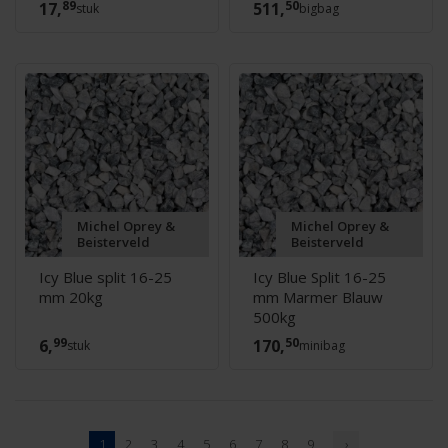
89
50
17,
511,
stuk
bigbag
Michel Oprey &
Michel Oprey &
Beisterveld
Beisterveld
Icy Blue split 16-25
Icy Blue Split 16-25
mm 20kg
mm Marmer Blauw
500kg
99
50
6,
170,
stuk
minibag
1
2
3
4
5
6
7
8
9
›