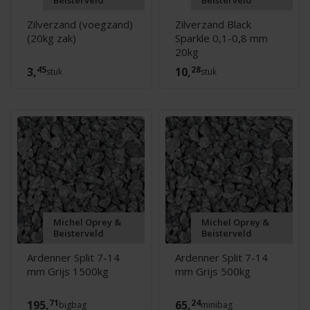
Beisterveld
Beisterveld
Zilverzand (voegzand)
Zilverzand Black
(20kg zak)
Sparkle 0,1-0,8 mm
20kg
45
28
3,
10,
stuk
stuk
Michel Oprey &
Michel Oprey &
Beisterveld
Beisterveld
Ardenner Split 7-14
Ardenner Split 7-14
mm Grijs 1500kg
mm Grijs 500kg
71
24
195,
65,
bigbag
minibag