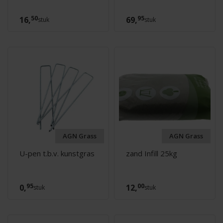
50
95
16,
69,
stuk
stuk
AGN Grass
AGN Grass
U-pen t.b.v. kunstgras
zand Infill 25kg
95
00
0,
12,
stuk
stuk