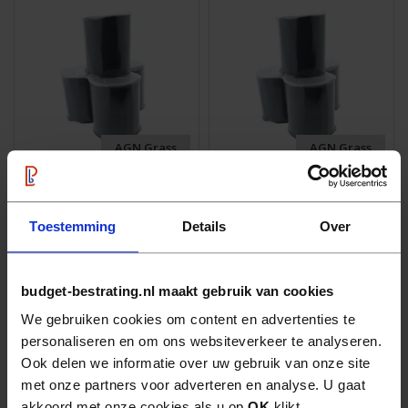
AGN Grass
AGN Grass
Zelfklevend Lijmband
Zelfklevend Lijmband
10m1
5m1 (per stuk)
Toestemming
Details
Over
75
75
39,
21,
stuk
stuk
budget-bestrating.nl maakt gebruik van cookies
We gebruiken cookies om content en advertenties te
personaliseren en om ons websiteverkeer te analyseren.
Ook delen we informatie over uw gebruik van onze site
met onze partners voor adverteren en analyse. U gaat
akkoord met onze cookies als u op
OK
klikt.