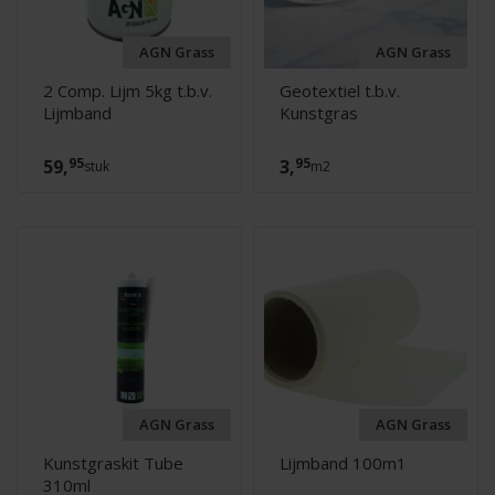
AGN Grass
AGN Grass
2 Comp. Lijm 5kg t.b.v.
Geotextiel t.b.v.
Lijmband
Kunstgras
95
95
59,
3,
stuk
m2
AGN Grass
AGN Grass
Kunstgraskit Tube
Lijmband 100m1
310ml