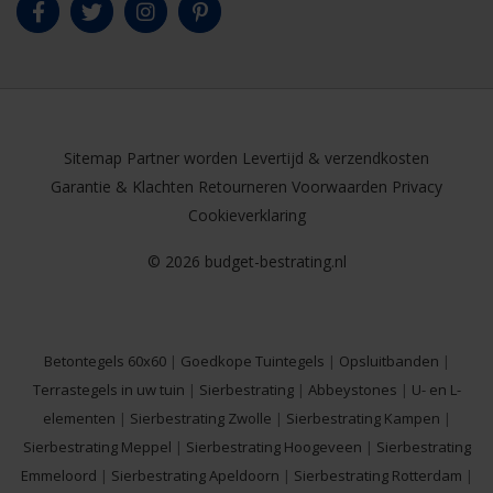
Sitemap
Partner worden
Levertijd & verzendkosten
Garantie & Klachten
Retourneren
Voorwaarden
Privacy
Cookieverklaring
© 2026 budget-bestrating.nl
Betontegels 60x60
|
Goedkope Tuintegels
|
Opsluitbanden
|
Terrastegels in uw tuin
|
Sierbestrating
|
Abbeystones
|
U- en L-
elementen
|
Sierbestrating Zwolle
|
Sierbestrating Kampen
|
Sierbestrating Meppel
|
Sierbestrating Hoogeveen
|
Sierbestrating
Emmeloord
|
Sierbestrating Apeldoorn
|
Sierbestrating Rotterdam
|