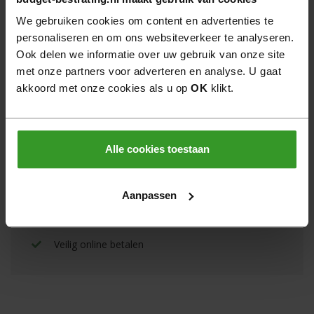
We gebruiken cookies om content en advertenties te
Hulp nodig?
personaliseren en om ons websiteverkeer te analyseren.
Ook delen we informatie over uw gebruik van onze site
Wij helpen u graag persoonlijk verder.
met onze partners voor adverteren en analyse. U gaat
Neem
contact
op
akkoord met onze cookies als u op
OK
klikt.
Bel
0522 - 462 462
Gratis verzending boven €950,- goederenwaarde
Alle cookies toestaan
van één leverancier
Binnen 30 dagen retourneren
Aanpassen
6 dagen per week bereikbaar
Veilig online betalen