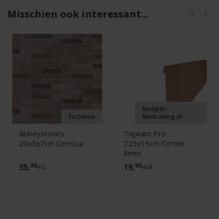
Misschien ook interessant...
Budget-
Excluton
Bestrating.nl
Abbeystones
Topkant Pro
20x5x7cm Certosa
225x15cm Corten
8mm
95
95
35,
19,
m2
stuk