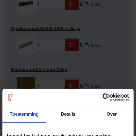
60
6,
/ stuk
Opsluitband 8x20x100cm Grijs
80
5,
/ stuk
Brekerzand 0-4 mm 25kg
25
4,
/ stuk
Graphite Sparkle 0,1-0,8 mm 25kg
Toestemming
Details
Over
95
11,
/ stuk
budget-bestrating.nl maakt gebruik van cookies