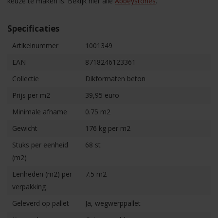
keuze te maken is. Bekijk hier alle
Abbeystones
.
Specificaties
Artikelnummer
1001349
EAN
8718246123361
Collectie
Dikformaten beton
Prijs per m2
39,95 euro
Minimale afname
0.75 m2
Gewicht
176 kg per m2
Stuks per eenheid
68 st
(m2)
Eenheden (m2) per
7.5 m2
verpakking
Geleverd op pallet
Ja, wegwerppallet