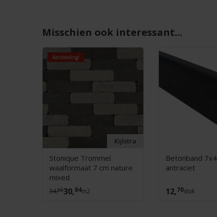
Misschien ook interessant...
Aanbieding!
denlux
Kijlstra
Stonique Trommel
Betonband 7x
waalformaat 7 cm nature
antraciet
mixed
84
70
30,
12,
65
34,
m2
stuk