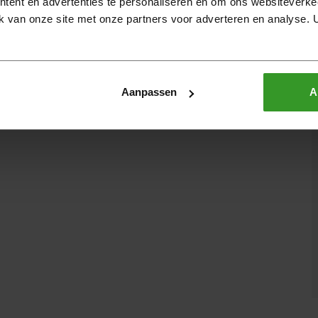
tent en advertenties te personaliseren en om ons websiteverke
k van onze site met onze partners voor adverteren en analyse.
H
W
Aanpassen
A