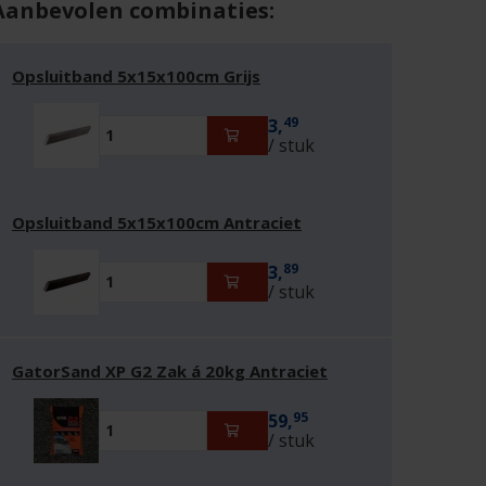
Aanbevolen combinaties:
Opsluitband 5x15x100cm Grijs
49
3,
/ stuk
Opsluitband 5x15x100cm Antraciet
89
3,
/ stuk
GatorSand XP G2 Zak á 20kg Antraciet
95
59,
/ stuk