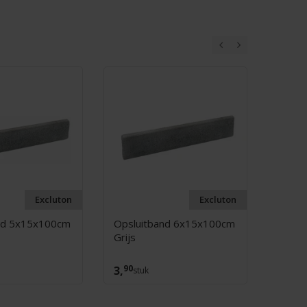
Excluton
Excluton
nd 5x15x100cm
Opsluitband 6x15x100cm
Opslu
Grijs
Grijs
90
80
3,
5,
stuk
st