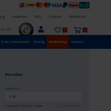
log
Inspiratie
FAQ
Contact
Werken bij
 462 462
0
0
U en L-elementen
Overig
Aanbieding
Contact
Bestellen
Aantal m2
U bestelt:
0.36
m2 /
1
stuks
Verpakking info