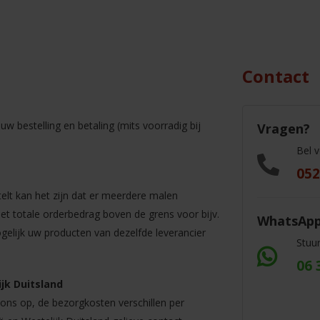
Contact
w bestelling en betaling (mits voorradig bij
Vragen?
Bel 
052
elt kan het zijn dat er meerdere malen
t totale orderbedrag boven de grens voor bijv.
WhatsAp
ogelijk uw producten van dezelfde leverancier
Stuu
06 
jk Duitsland
ns op, de bezorgkosten verschillen per