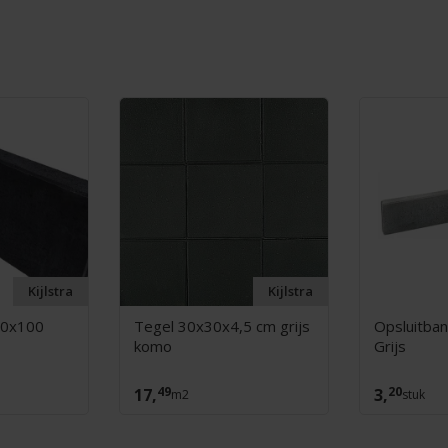
Kijlstra
Kijlstra
40x100
Tegel 30x30x4,5 cm grijs
Opsluitba
komo
Grijs
49
20
17,
3,
m2
stuk