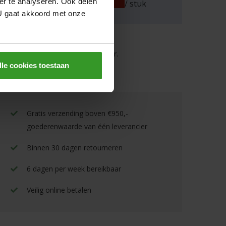
er te analyseren. Ook delen
/ stuk
 U gaat akkoord met onze
ulp nodig?
ij helpen u graag persoonlijk verder.
lle cookies toestaan
Neem
contact
op
Bel
0522 - 462 462
Gratis verzending boven €950,-
goederenwaarde van één leverancier
Binnen 30 dagen retourneren
6 dagen per week bereikbaar
Veilig online betalen