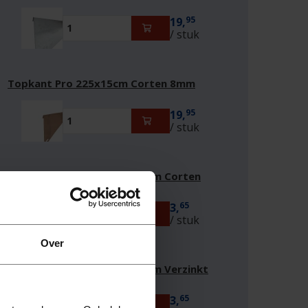
95
19,
/ stuk
Topkant Pro 225x15cm Corten 8mm
95
19,
/ stuk
Topkant Pro Koppelpen 30cm Corten
65
3,
/ stuk
Over
Topkant Pro Koppelpen 30cm Verzinkt
65
3,