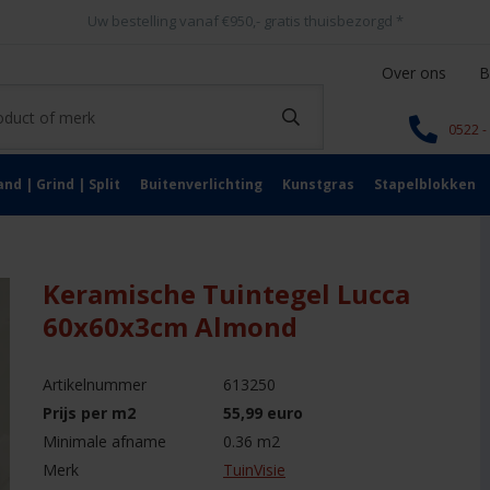
Uw bestelling vanaf €950,- gratis thuisbezorgd
*
Over ons
B
0522 -
and | Grind | Split
Buitenverlichting
Kunstgras
Stapelblokken
Keramische Tuintegel Lucca
60x60x3cm Almond
Artikelnummer
613250
Prijs per m2
55,99 euro
Minimale afname
0.36 m2
Merk
TuinVisie