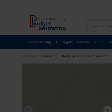
Sierbestrating
Tuintegels
Banden | Randen
Z
Tuintegels
/
Keramische Tuintegel Lucca 60x60x3cm Almond