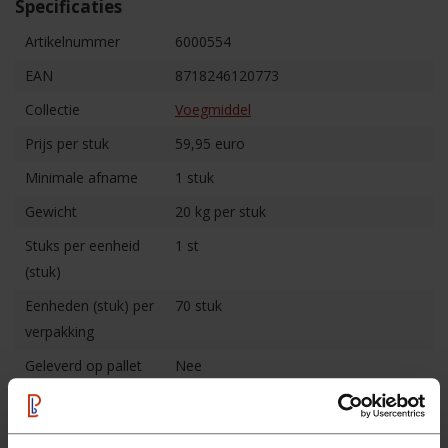
Specificaties
Artikelnummer
6000554
EAN
8718246120773
Collectie
Voegmiddel
Prijs per stuk
59,95 euro
Minimale afname
1 stuk
Gewicht
20 kg per stuk
Stuks per eenheid
1 st
(stuk)
Eenheden (stuk) per
70 stuk
verpakking
Geleverd op pallet
Nee
Kenmerken
Voegmiddel