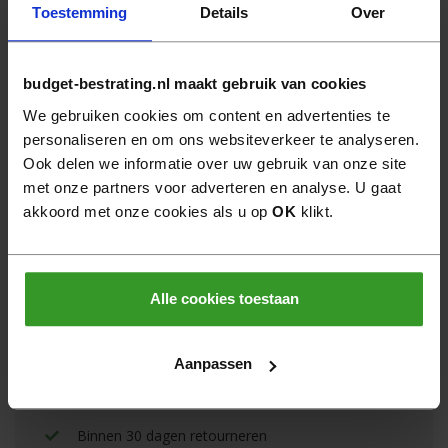
Toestemming
Details
Over
Aanbevolen combinaties:
budget-bestrating.nl maakt gebruik van cookies
WS Kokosbezem 50 cm met verankerde steel
We gebruiken cookies om content en advertenties te
95
22,
/ stuk
personaliseren en om ons websiteverkeer te analyseren.
Ook delen we informatie over uw gebruik van onze site
met onze partners voor adverteren en analyse. U gaat
Hulp nodig?
akkoord met onze cookies als u op
OK
klikt.
Wij helpen u graag persoonlijk verder.
Neem
contact
op
Alle cookies toestaan
Bel
0522 - 462 462
Aanpassen
Gratis verzending boven €950,- goederenwaarde
van één leverancier
Binnen 30 dagen retourneren