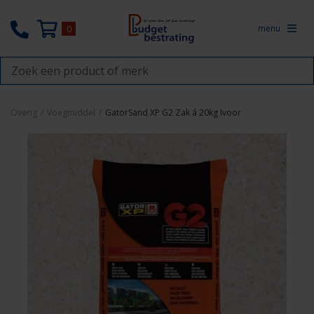
menu
0
Overig
/
Voegmiddel
/
GatorSand XP G2 Zak á 20kg Ivoor