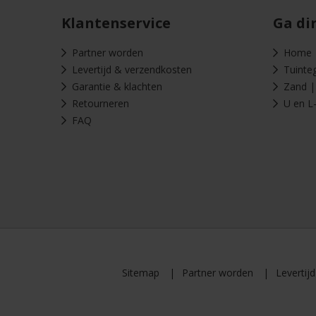
Klantenservice
Ga di
Partner worden
Home
Levertijd & verzendkosten
Tuinte
Garantie & klachten
Zand | 
Retourneren
U en L
FAQ
Sitemap
Partner worden
Levertij