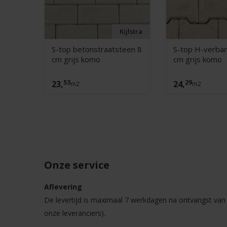
xcluton
Kijlstra
t
S-top betonstraatsteen 8
S-top H-verba
cm grijs komo
cm grijs komo
53
29
23,
24,
m2
m2
Onze service
Aflevering
De levertijd is maximaal 7 werkdagen na ontvangst van u
onze leveranciers).