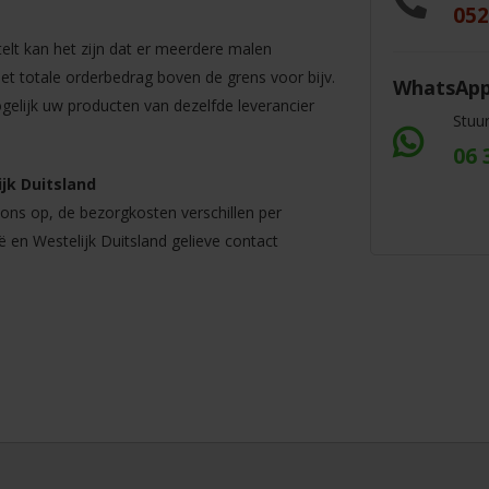
052
elt kan het zijn dat er meerdere malen
t totale orderbedrag boven de grens voor bijv.
WhatsAp
ogelijk uw producten van dezelfde leverancier
Stuu
06 
jk Duitsland
ns op, de bezorgkosten verschillen per
ë en Westelijk Duitsland gelieve contact