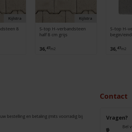
Kijlstra
Kijlstra
ndsteen 8
S-top H-verbandsteen
S-top H-v
half 8 cm grijs
begin/eind
47
47
36,
36,
m2
m2
Contact
w bestelling en betaling (mits voorradig bij
Vragen?
Bel 