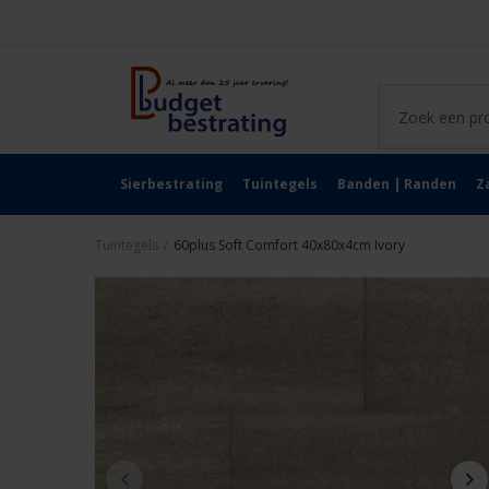
Sierbestrating
Tuintegels
Banden | Randen
Z
Tuintegels
/
60plus Soft Comfort 40x80x4cm Ivory