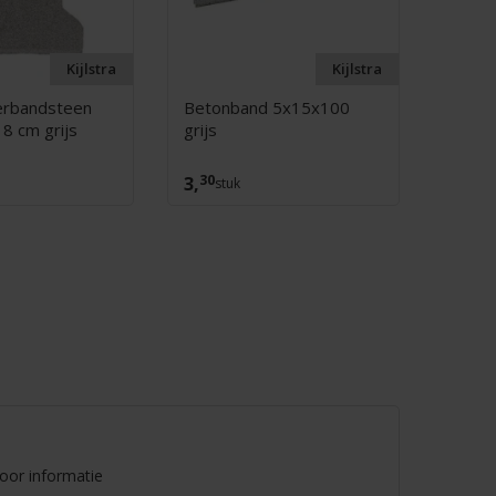
Kijlstra
Kijlstra
erbandsteen
Betonband 5x15x100
Beton
 8 cm grijs
grijs
antrac
30
10
3,
5,
stuk
st
voor informatie