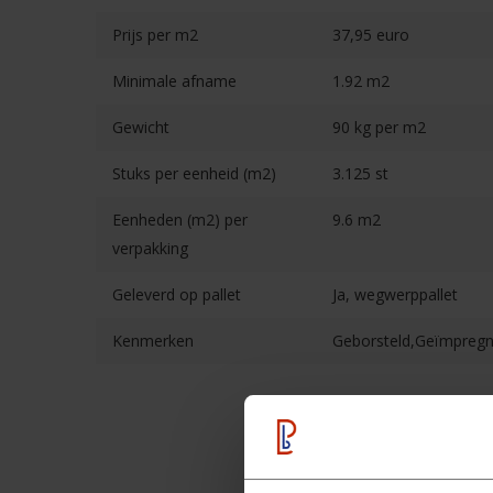
Prijs per m2
37,95 euro
Minimale afname
1.92 m2
Gewicht
90 kg per m2
Stuks per eenheid (m2)
3.125 st
Eenheden (m2) per
9.6 m2
verpakking
Geleverd op pallet
Ja, wegwerppallet
Kenmerken
Geborsteld,Geïmpreg