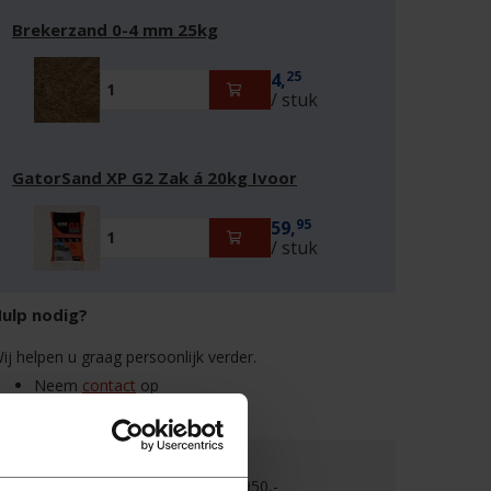
Brekerzand 0-4 mm 25kg
25
4,
/ stuk
GatorSand XP G2 Zak á 20kg Ivoor
95
59,
/ stuk
ulp nodig?
ij helpen u graag persoonlijk verder.
Neem
contact
op
Bel
0522 - 462 462
Gratis verzending boven €950,-