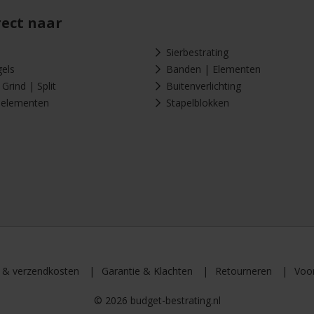
rect naar
Sierbestrating
gels
Banden | Elementen
Grind | Split
Buitenverlichting
-elementen
Stapelblokken
d & verzendkosten
Garantie & Klachten
Retourneren
Voo
© 2026 budget-bestrating.nl