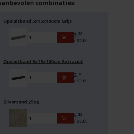
Aanbevolen combinaties:
Opsluitband 5x15x100cm Grijs
20
3,
/ stuk
Opsluitband 5x15x100cm Antraciet
70
3,
/ stuk
Zilverzand 25kg
25
5,
/ stuk