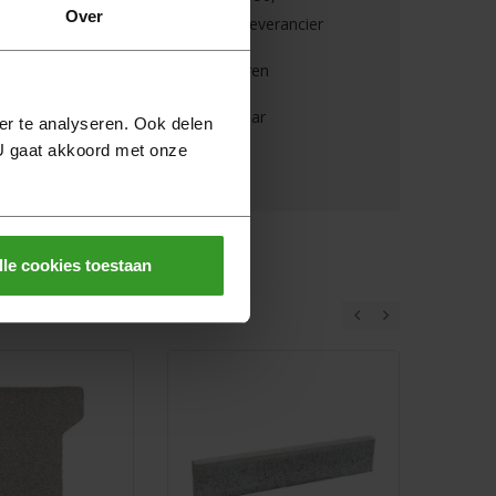
Over
goederenwaarde van één leverancier
Binnen 30 dagen retourneren
6 dagen per week bereikbaar
er te analyseren. Ook delen
 U gaat akkoord met onze
Veilig online betalen
lle cookies toestaan