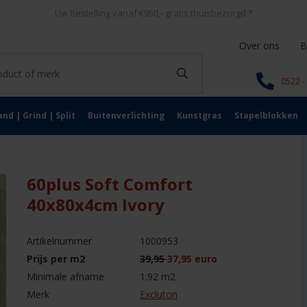
Uw bestelling vanaf €950,- gratis thuisbezorgd
*
Over ons
B
0522 -
and | Grind | Split
Buitenverlichting
Kunstgras
Stapelblokken
60plus Soft Comfort
40x80x4cm Ivory
Artikelnummer
1000953
Prijs per m2
39,95
37,95 euro
Minimale afname
1.92 m2
Merk
Excluton