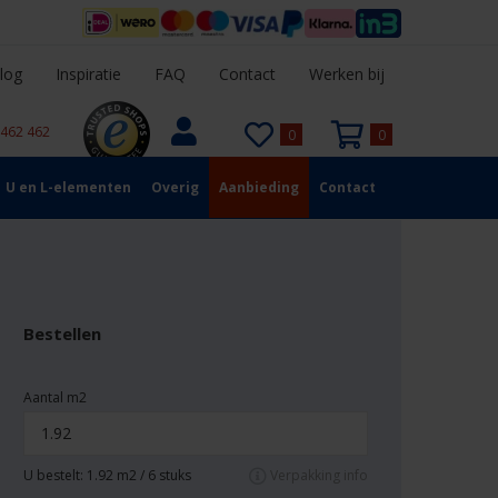
log
Inspiratie
FAQ
Contact
Werken bij
 462 462
0
0
U en L-elementen
Overig
Aanbieding
Contact
Bestellen
Aantal m2
U bestelt:
1.92
m2 /
6
stuks
Verpakking info