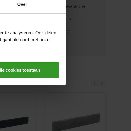
Over
goederenwaarde van één leverancier
Binnen 30 dagen retourneren
6 dagen per week bereikbaar
er te analyseren. Ook delen
 U gaat akkoord met onze
Veilig online betalen
lle cookies toestaan