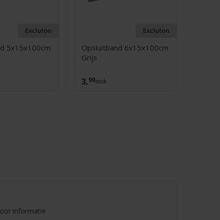
Excluton
Excluton
nd 5x15x100cm
Opsluitband 6x15x100cm
Opslu
Grijs
Grijs
90
70
3,
4,
stuk
st
voor informatie