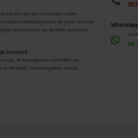
052
elt kan het zijn dat er meerdere malen
t totale orderbedrag boven de grens voor bijv.
WhatsAp
ogelijk uw producten van dezelfde leverancier
Stuu
06 
jk Duitsland
ns op, de bezorgkosten verschillen per
ë en Westelijk Duitsland gelieve contact