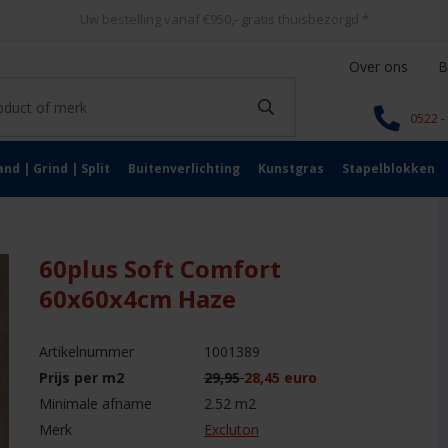
Uw bestelling vanaf €950,- gratis thuisbezorgd
*
Over ons
B
0522 -
and | Grind | Split
Buitenverlichting
Kunstgras
Stapelblokken
60plus Soft Comfort
60x60x4cm Haze
Artikelnummer
1001389
Prijs per m2
29,95
28,45 euro
Minimale afname
2.52 m2
Merk
Excluton