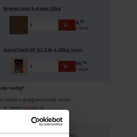
Brekerzand 0-4 mm 25kg
25
4,
/ stuk
GatorSand XP G2 Zak á 20kg Ivoor
95
59,
/ stuk
ulp nodig?
ij helpen u graag persoonlijk verder.
Neem
contact
op
Bel
0522 - 462 462
Gratis verzending boven €950,-