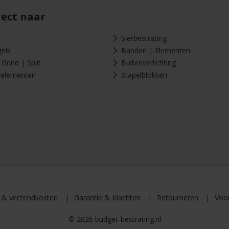
rect naar
Sierbestrating
gels
Banden | Elementen
Grind | Split
Buitenverlichting
-elementen
Stapelblokken
d & verzendkosten
Garantie & Klachten
Retourneren
Voo
© 2026 budget-bestrating.nl