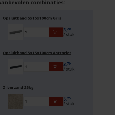
Aanbevolen combinaties:
Opsluitband 5x15x100cm Grijs
20
3,
/ stuk
Opsluitband 5x15x100cm Antraciet
70
3,
/ stuk
Zilverzand 25kg
25
5,
/ stuk