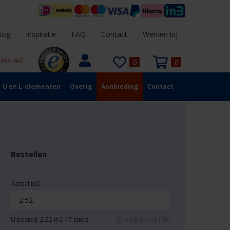
log
Inspiratie
FAQ
Contact
Werken bij
 462 462
0
0
U en L-elementen
Overig
Aanbieding
Contact
Bestellen
Aantal m2
U bestelt:
2.52
m2 /
7
stuks
Verpakking info