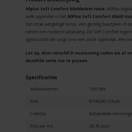
60plus Soft Comfort 60x60x4cm Haze.
60Plus tegels
welk oppervlak u met
60Plus Soft Comfort 60x60 Ha
Een strak aangelegd terras, een gezellig buurtplein of
ruimte een moderne uitstraling. De Soft Comfort tegel i
(geborsteld) die zorgt voor een zacht oppervlak. Wie ove
Let op, door verschil in nuancering raden we af 
dezelfde serie toe te passen.
Specificaties
Artikelnummer
1001389
EAN
8718246127628
Collectie
Behandelde betontege
Prijs per m2
28,45 euro