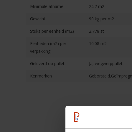
Minimale afname
2.52 m2
Gewicht
90 kg per m2
Stuks per eenheid (m2)
2.778 st
Eenheden (m2) per
10.08 m2
verpakking
Geleverd op pallet
Ja, wegwerppallet
Kenmerken
Geborsteld,Geïmpreg