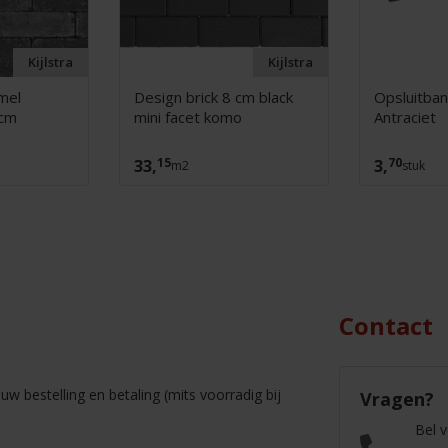
Kijlstra
Kijlstra
mel
Design brick 8 cm black
Opsluitba
 cm
mini facet komo
Antraciet
15
70
33,
3,
m2
stuk
Contact
w bestelling en betaling (mits voorradig bij
Vragen?
Bel 