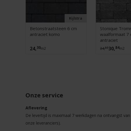
oducts
Kijlstra
Betonstraatsteen 6 cm
Stonique Trom
grijs
antraciet komo
waalformaat 7
antraciet
30
84
24,
30,
65
m2
34,
m2
Onze service
Aflevering
De levertijd is maximaal 7 werkdagen na ontvangst van u
onze leveranciers).