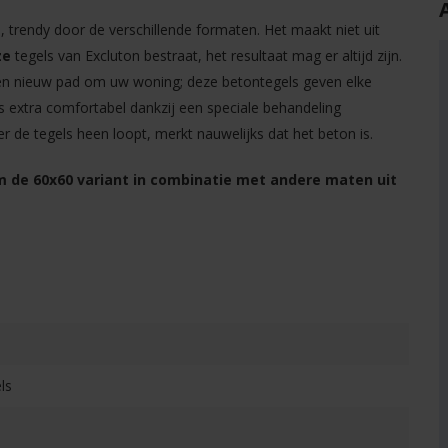
, trendy door de verschillende formaten. Het maakt niet uit
ze
tegels van Excluton bestraat, het resultaat mag er altijd zijn.
 een nieuw pad om uw woning; deze betontegels geven elke
s extra comfortabel dankzij een speciale behandeling
r de tegels heen loopt, merkt nauwelijks dat het beton is.
om de 60x60 variant in combinatie met andere maten uit
ls