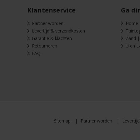
Klantenservice
Ga di
Partner worden
Home
Levertijd & verzendkosten
Tuinte
Garantie & klachten
Zand | 
Retourneren
U en L
FAQ
Sitemap
Partner worden
Levertij