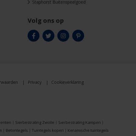
Staphorst Buitenspeelgoed
Volg ons op
rwaarden
Privacy
Cookieverklaring
menten
|
Sierbestrating Zwolle
|
Sierbestrating Kampen
|
m
|
Betontegels
|
Tuintegels kopen
|
Keramische tuintegels