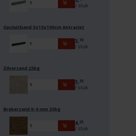
/ stuk
Opsluitband 5x15x100cm Antraciet
70
3,
/ stuk
Zilverzand 25kg
25
5,
/ stuk
Brekerzand 0-4 mm 25kg
25
4,
/ stuk