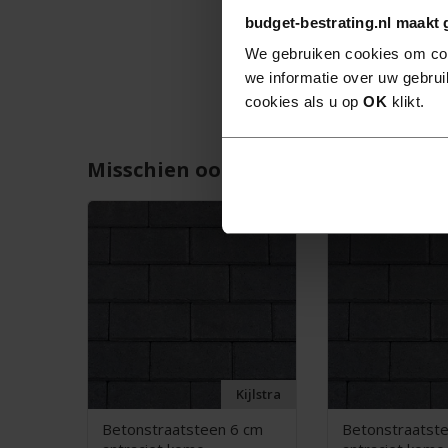
budget-bestrating.nl maakt 
We gebruiken cookies om con
we informatie over uw gebrui
cookies als u op
OK
klikt.
Misschien ook interessant...
xcluton
Kijlstra
100cm
Betonstraatsteen 6 cm
Betonstraatst