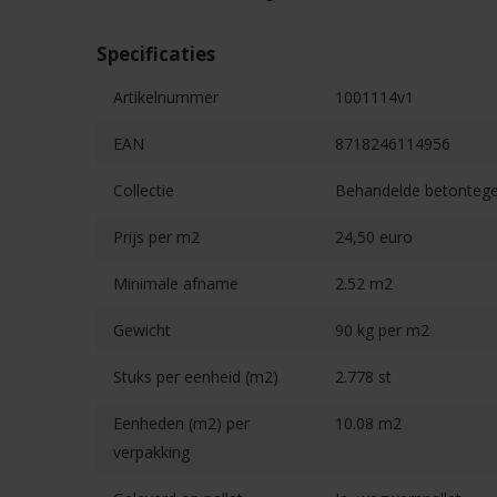
Specificaties
Artikelnummer
1001114v1
EAN
8718246114956
Collectie
Behandelde betontege
Prijs per m2
24,50 euro
Minimale afname
2.52 m2
Gewicht
90 kg per m2
Stuks per eenheid (m2)
2.778 st
Eenheden (m2) per
10.08 m2
verpakking