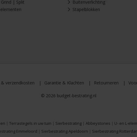
Grind | Split
Buitenverlichting
-elementen
Stapelblokken
d & verzendkosten
Garantie & Klachten
Retourneren
Voo
© 2026 budget-bestrating.nl
den
|
Terrastegels in uw tuin
|
Sierbestrating
|
Abbeystones
|
U- en L-ele
estrating Emmeloord
|
Sierbestrating Apeldoorn
|
Sierbestrating Rotterda