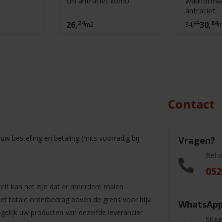
cm antraciet komo
waalforma
antraciet
24
84
26,
30,
65
m2
34,
Contact
w bestelling en betaling (mits voorradig bij
Vragen?
Bel 
052
elt kan het zijn dat er meerdere malen
t totale orderbedrag boven de grens voor bijv.
WhatsAp
ogelijk uw producten van dezelfde leverancier
Stuu