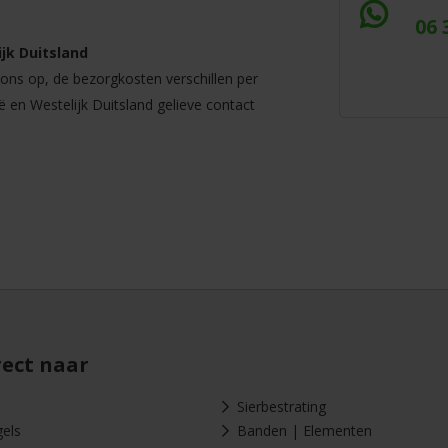
06 
jk Duitsland
ns op, de bezorgkosten verschillen per
ë en Westelijk Duitsland gelieve contact
rect naar
Sierbestrating
gels
Banden | Elementen