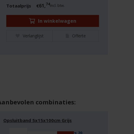
74
61,
Totaalprijs
€
incl. btw.
In winkelwagen
Verlanglijst
Offerte
Aanbevolen combinaties:
Opsluitband 5x15x100cm Grijs
20
3,