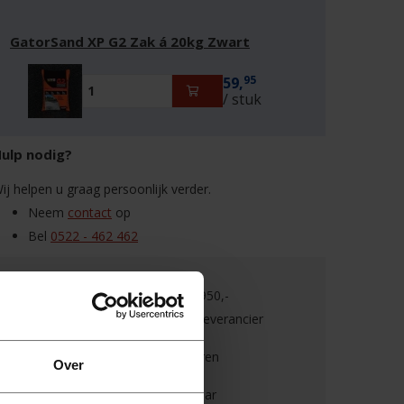
GatorSand XP G2 Zak á 20kg Zwart
95
59,
/ stuk
ulp nodig?
ij helpen u graag persoonlijk verder.
Neem
contact
op
Bel
0522 - 462 462
Gratis verzending boven €950,-
goederenwaarde van één leverancier
Binnen 30 dagen retourneren
Over
6 dagen per week bereikbaar