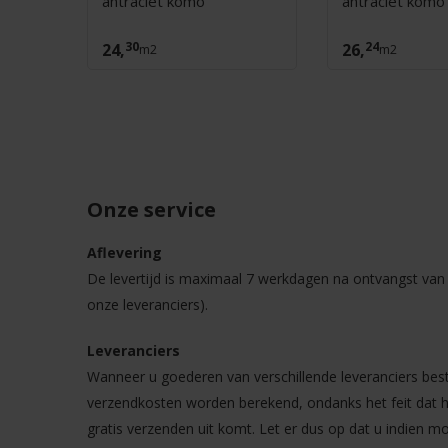
antraciet komo
antraciet komo
30
24
24,
26,
m2
m2
Onze service
Aflevering
De levertijd is maximaal 7 werkdagen na ontvangst van u
onze leveranciers).
Leveranciers
Wanneer u goederen van verschillende leveranciers best
verzendkosten worden berekend, ondanks het feit dat he
gratis verzenden uit komt. Let er dus op dat u indien m