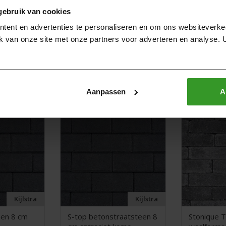
gebruik van cookies
tent en advertenties te personaliseren en om ons websiteverke
k van onze site met onze partners voor adverteren en analyse.
Aanpassen
A
Aanbieding!
Kijlstra
Kijlstra
een 8 cm
S-top betonstraatsteen 8
Stonique 