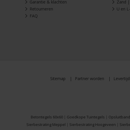
Garantie & klachten
Zand | 
Retourneren
U en L
FAQ
Sitemap
Partner worden
Levertij
Betontegels 60x60
|
Goedkope Tuintegels
|
Opsluitban
Sierbestrating Meppel
|
Sierbestrating Hoogeveen
|
Sierb