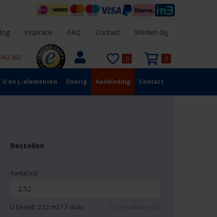
log
Inspiratie
FAQ
Contact
Werken bij
 462 462
0
0
U en L-elementen
Overig
Aanbieding
Contact
Bestellen
Aantal m2
U bestelt:
2.52
m2 /
7
stuks
Verpakking info