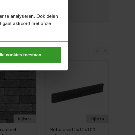
Veilig online betalen
er te analyseren. Ook delen
 U gaat akkoord met onze
lle cookies toestaan
Aanbied
Kijlstra
Kijlstra
Trommel
Betonband 5x15x100
60plu