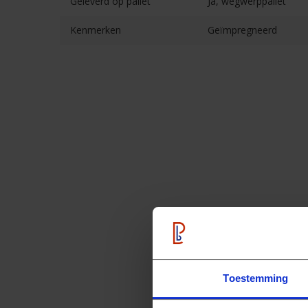
Geleverd op pallet
Ja, wegwerppallet
Kenmerken
Geïmpregneerd
Toestemming