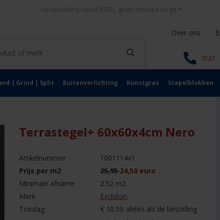
Uw bestelling vanaf €950,- gratis thuisbezorgd
*
Over ons
B
0522 -
and | Grind | Split
Buitenverlichting
Kunstgras
Stapelblokken
Terrastegel+ 60x60x4cm Nero
Artikelnummer
1001114v1
Prijs per m2
25,95
24,50 euro
Minimale afname
2.52 m2
Merk
Excluton
Toeslag
€ 10,00 alléén als de bestelling