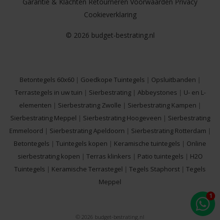
Garantie & Klachten
Retourneren
Voorwaarden
Privacy
Cookieverklaring
© 2026 budget-bestrating.nl
Betontegels 60x60
|
Goedkope Tuintegels
|
Opsluitbanden
|
Terrastegels in uw tuin
|
Sierbestrating
|
Abbeystones
|
U- en L-
elementen
|
Sierbestrating Zwolle
|
Sierbestrating Kampen
|
Sierbestrating Meppel
|
Sierbestrating Hoogeveen
|
Sierbestrating
Emmeloord
|
Sierbestrating Apeldoorn
|
Sierbestrating Rotterdam
|
Betontegels
|
Tuintegels kopen
|
Keramische tuintegels
|
Online
sierbestrating kopen
|
Terras klinkers
|
Patio tuintegels
|
H2O
Tuintegels
|
Keramische Terrastegel
|
Tegels Staphorst
|
Tegels
Meppel
© 2026 budget-bestrating.nl