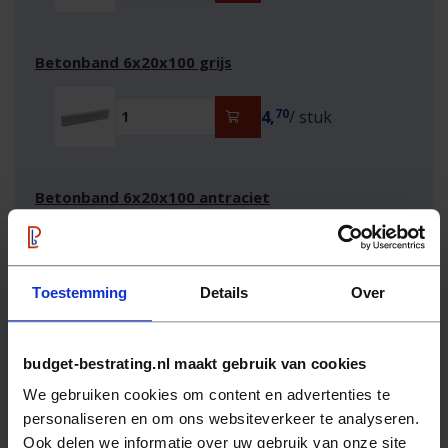
Betonband 6x20x100 grijs
70
4,
/ stuk
Betonband 6x20x100 antraciet
10
5,
/ stuk
Toestemming
Details
Over
Hulp nodig?
Wij helpen u graag persoonlijk verder.
budget-bestrating.nl maakt gebruik van cookies
Neem
contact
op
We gebruiken cookies om content en advertenties te
Bel
0522 - 462 462
personaliseren en om ons websiteverkeer te analyseren.
Ook delen we informatie over uw gebruik van onze site