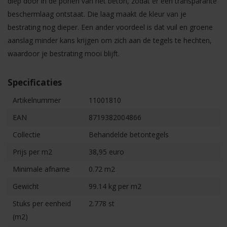
diep door in de poriën van het beton, zodat er een transparante
beschermlaag ontstaat. Die laag maakt de kleur van je
bestrating nog dieper. Een ander voordeel is dat vuil en groene
aanslag minder kans krijgen om zich aan de tegels te hechten,
waardoor je bestrating mooi blijft.
Specificaties
Artikelnummer
11001810
EAN
8719382004866
Collectie
Behandelde betontegels
Prijs per m2
38,95 euro
Minimale afname
0.72 m2
Gewicht
99.14 kg per m2
Stuks per eenheid
2.778 st
(m2)