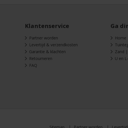
Klantenservice
Ga di
Partner worden
Home
Levertijd & verzendkosten
Tuinte
Garantie & klachten
Zand | 
Retourneren
U en L
FAQ
Sitemap
Partner worden
Levertij