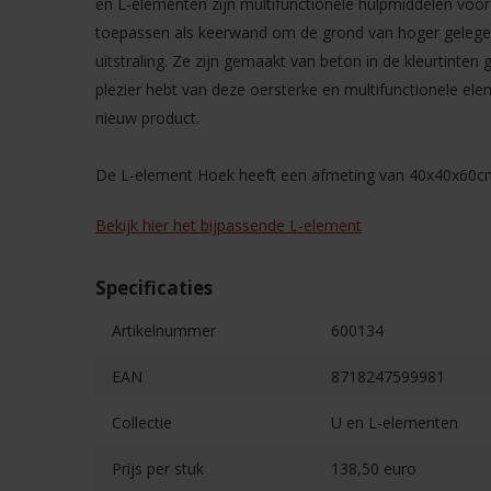
en L-elementen zijn multifunctionele hulpmiddelen voor 
toepassen als keerwand om de grond van hoger gelege
uitstraling. Ze zijn gemaakt van beton in de kleurtinten g
plezier hebt van deze oersterke en multifunctionele elem
nieuw product.
De L-element Hoek heeft een afmeting van 40x40x60c
Bekijk hier het bijpassende L-element
Specificaties
Artikelnummer
600134
EAN
8718247599981
Collectie
U en L-elementen
Prijs per stuk
138,50 euro