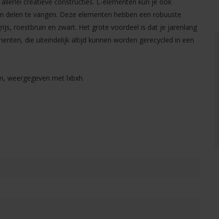
allerlei creatieve constructies. L-elementen kun je ook
n delen te vangen. Deze elementen hebben een robuuste
rijs, roestbruin en zwart. Het grote voordeel is dat je jarenlang
enten, die uiteindelijk altijd kunnen worden gerecycled in een
m, weergegeven met lxbxh.