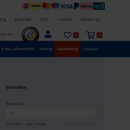
log
Inspiratie
FAQ
Contact
Werken bij
 462 462
0
0
U en L-elementen
Overig
Aanbieding
Contact
Bestellen
Aantal stuk
U bestelt:
1
stuk /
1
stuks
Verpakking info