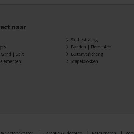
rect naar
Sierbestrating
gels
Banden | Elementen
Grind | Split
Buitenverlichting
-elementen
Stapelblokken
d & verzendkosten
Garantie & Klachten
Retourneren
Voo