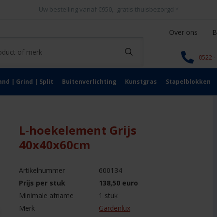
Uw bestelling vanaf €950,- gratis thuisbezorgd
*
Over ons
B
0522 -
and | Grind | Split
Buitenverlichting
Kunstgras
Stapelblokken
L-hoekelement Grijs
40x40x60cm
Artikelnummer
600134
Prijs per stuk
138,50 euro
Minimale afname
1 stuk
Merk
Gardenlux