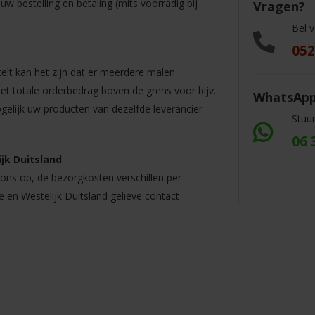
w bestelling en betaling (mits voorradig bij
Vragen?
Bel 
052
elt kan het zijn dat er meerdere malen
t totale orderbedrag boven de grens voor bijv.
WhatsAp
ogelijk uw producten van dezelfde leverancier
Stuu
06 
jk Duitsland
ns op, de bezorgkosten verschillen per
ë en Westelijk Duitsland gelieve contact