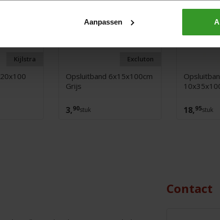
Aanpassen
A
Kijlstra
Excluton
x20x100
Opsluitband 6x15x100cm
Opsluitba
Grijs
10x35x100
90
95
3,
18,
stuk
stuk
Contact