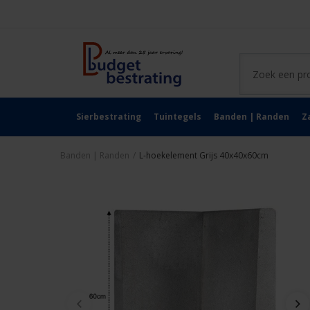
Sierbestrating
Tuintegels
Banden | Randen
Z
Banden | Randen
/
L-hoekelement Grijs 40x40x60cm