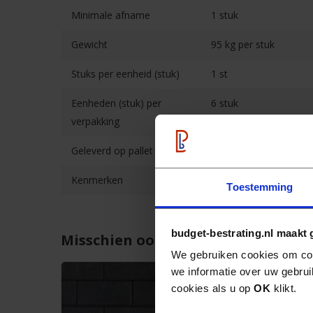
Minimale afname
1 stuk
Gewicht
95 kg per stuk
Stuks per eenheid (stuk)
1 st
Eenheden (stuk) per
6 stuk
verpakking
Geleverd op pallet
Ja, wegwerppallet
Kenmerken
L-elementen
Toestemming
budget-bestrating.nl maakt 
Misschien ook interessant...
We gebruiken cookies om con
we informatie over uw gebrui
cookies als u op
OK
klikt.