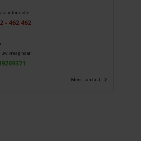
voor informatie
2 - 462 462
p
r uw vraag naar
39269371
Meer
contact