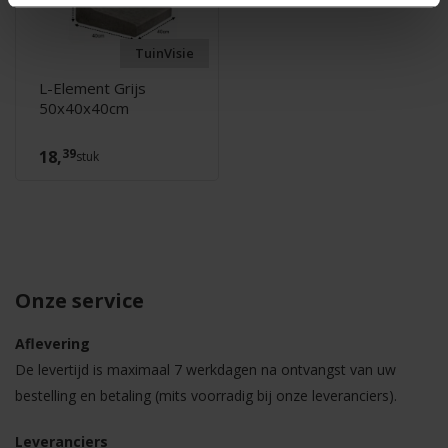
TuinVisie
L-Element Grijs
50x40x40cm
39
18,
stuk
Onze service
Aflevering
De levertijd is maximaal 7 werkdagen na ontvangst van uw
bestelling en betaling (mits voorradig bij onze leveranciers).
Leveranciers