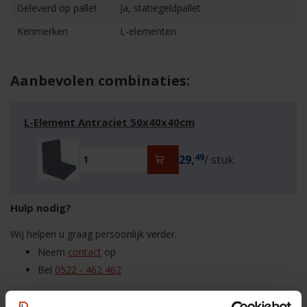
Geleverd op pallet
Ja, statiegeldpallet
Kenmerken
L-elementen
Aanbevolen combinaties:
L-Element Antraciet 50x40x40cm
49
29,
/ stuk
Hulp nodig?
Wij helpen u graag persoonlijk verder.
Neem
contact
op
Bel
0522 - 462 462