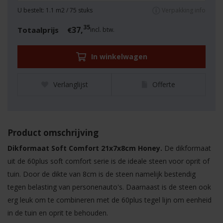
U bestelt:
1.1
m2 /
75
stuks
Verpakking info
35
37,
Totaalprijs
€
incl. btw.
In winkelwagen
Verlanglijst
Offerte
Product omschrijving
Dikformaat Soft Comfort 21x7x8cm Honey
.
De dikformaat
uit de 60plus soft comfort serie is de ideale steen voor oprit of
tuin. Door de dikte van 8cm is de steen namelijk bestendig
tegen belasting van personenauto's. Daarnaast is de steen ook
erg leuk om te combineren met de 60plus tegel lijn om eenheid
in de tuin en oprit te behouden.