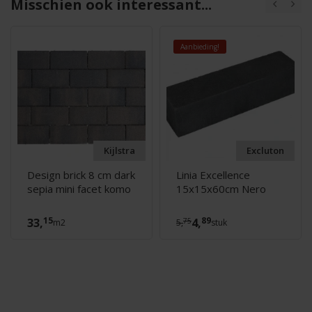
Misschien ook interessant...
Aanbieding!
Kijlstra
Excluton
Design brick 8 cm dark
Linia Excellence
sepia mini facet komo
15x15x60cm Nero
15
89
33,
4,
75
m2
5,
stuk