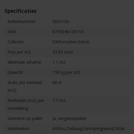
Specificaties
Artikelnummer
3003106
EAN
8718246129110
Collectie
Dikformaten beton
Prijs per m2
33,95 euro
Minimale afname
1.1 m2
Gewicht
158 kg per m2
Stuks per eenheid
68 st
(m2)
Eenheden (m2) per
7.7 m2
verpakking
Geleverd op pallet
Ja, wegwerppallet
Kenmerken
60Plus,Deklaag,Geïmpregneerd,Strak