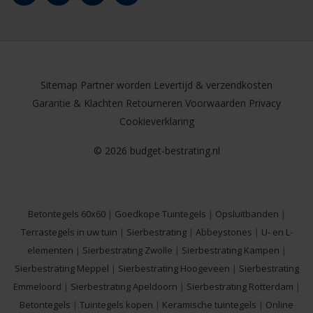
Sitemap
Partner worden
Levertijd & verzendkosten
Garantie & Klachten
Retourneren
Voorwaarden
Privacy
Cookieverklaring
© 2026 budget-bestrating.nl
Betontegels 60x60
|
Goedkope Tuintegels
|
Opsluitbanden
|
Terrastegels in uw tuin
|
Sierbestrating
|
Abbeystones
|
U- en L-
elementen
|
Sierbestrating Zwolle
|
Sierbestrating Kampen
|
Sierbestrating Meppel
|
Sierbestrating Hoogeveen
|
Sierbestrating
Emmeloord
|
Sierbestrating Apeldoorn
|
Sierbestrating Rotterdam
|
Betontegels
|
Tuintegels kopen
|
Keramische tuintegels
|
Online