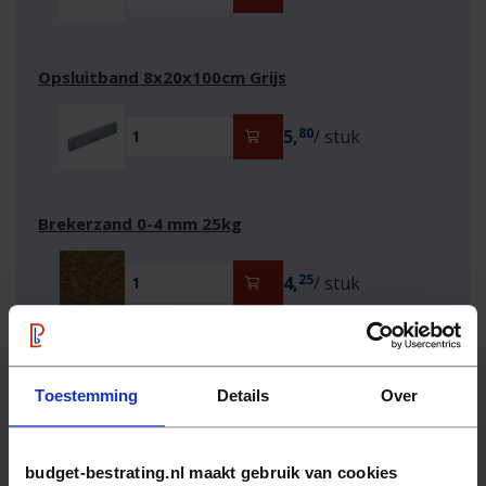
Opsluitband 8x20x100cm Grijs
80
5,
/ stuk
Brekerzand 0-4 mm 25kg
25
4,
/ stuk
Graphite Sparkle 0,1-0,8 mm 25kg
Toestemming
Details
Over
95
11,
/ stuk
budget-bestrating.nl maakt gebruik van cookies