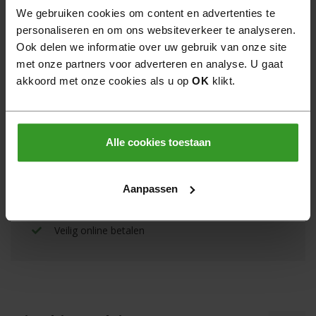
Hulp nodig?
We gebruiken cookies om content en advertenties te
personaliseren en om ons websiteverkeer te analyseren.
Wij helpen u graag persoonlijk verder.
Ook delen we informatie over uw gebruik van onze site
Neem
contact
op
met onze partners voor adverteren en analyse. U gaat
Bel
0522 - 462 462
akkoord met onze cookies als u op
OK
klikt.
Gratis verzending boven €950,- goederenwaarde
van één leverancier
Alle cookies toestaan
Binnen 30 dagen retourneren
Aanpassen
6 dagen per week bereikbaar
Veilig online betalen