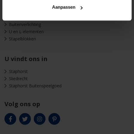
Tuintegels
Aanpassen
Banden | Elementen
Zand | Grind | Split
Buitenverlichting
U en L-elementen
Stapelblokken
U vindt ons in
Staphorst
Sliedrecht
Staphorst Buitenspeelgoed
Volg ons op