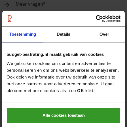
Meer vragen?
Toestemming
Details
Over
Klantenservice
budget-bestrating.nl maakt gebruik van cookies
Partner worden
We gebruiken cookies om content en advertenties te
Levertijd & verzendkosten
personaliseren en om ons websiteverkeer te analyseren.
Garantie & klachten
Ook delen we informatie over uw gebruik van onze site
Retourneren
met onze partners voor adverteren en analyse. U gaat
FAQ
akkoord met onze cookies als u op
OK
klikt.
Ga direct naar
Alle cookies toestaan
Home
Sierbestrating