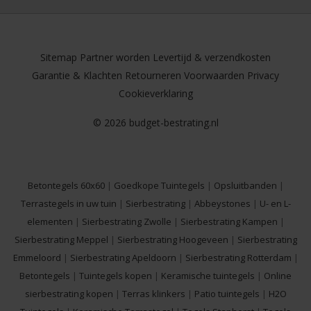
Sitemap
Partner worden
Levertijd & verzendkosten
Garantie & Klachten
Retourneren
Voorwaarden
Privacy
Cookieverklaring
© 2026 budget-bestrating.nl
Betontegels 60x60
|
Goedkope Tuintegels
|
Opsluitbanden
|
Terrastegels in uw tuin
|
Sierbestrating
|
Abbeystones
|
U- en L-
elementen
|
Sierbestrating Zwolle
|
Sierbestrating Kampen
|
Sierbestrating Meppel
|
Sierbestrating Hoogeveen
|
Sierbestrating
Emmeloord
|
Sierbestrating Apeldoorn
|
Sierbestrating Rotterdam
|
Betontegels
|
Tuintegels kopen
|
Keramische tuintegels
|
Online
sierbestrating kopen
|
Terras klinkers
|
Patio tuintegels
|
H2O